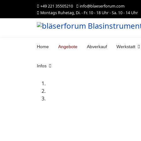
+49 221 35505210
info@blaeserforum.com
Montags Ruhetag, Di. - Fr. 10 - 18 Uhr - Sa. 10 - 14 Uhr
Home
Angebote
Abverkauf
Werkstatt
Infos