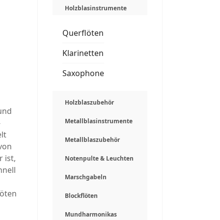
Holzblasinstrumente
Querflöten
Klarinetten
Saxophone
Holzblaszubehör
 und
Metallblasinstrumente
-
lt
Metallblaszubehör
 von
 ist,
Notenpulte & Leuchten
hnell
Marschgabeln
löten
Blockflöten
Mundharmonikas