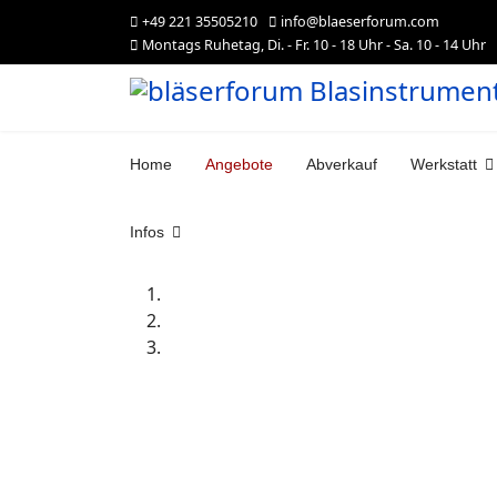
+49 221 35505210
info@blaeserforum.com
Montags Ruhetag, Di. - Fr. 10 - 18 Uhr - Sa. 10 - 14 Uhr
Home
Angebote
Abverkauf
Werkstatt
Infos