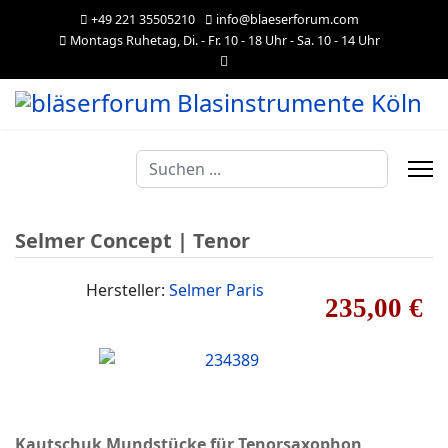
+49 221 35505210
info@blaeserforum.com
Montags Ruhetag, Di. - Fr. 10 - 18 Uhr - Sa. 10 - 14 Uhr
Suchen
...
Selmer Concept | Tenor
Hersteller:
Selmer Paris
235,00 €
Kautschuk Mundstücke für Tenorsaxophon