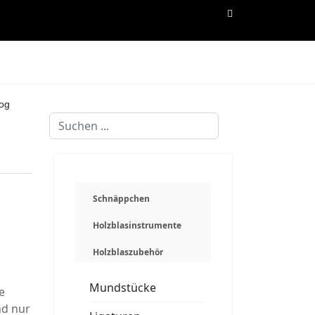
og
Suchen
...
Schnäppchen
Holzblasinstrumente
Holzblaszubehör
Mundstücke
e
nd nur